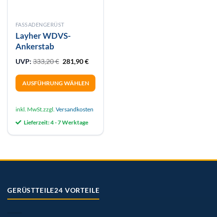
FASSADENGERÜST
Layher WDVS-
Ankerstab
Ursprünglicher Preis war: 333,20 €
Aktueller Preis ist: 281,90 €.
UVP:
333,20
€
281,90
€
AUSFÜHRUNG WÄHLEN
Dieses
Produkt
inkl. MwSt.
zzgl.
Versandkosten
weist
Lieferzeit:
4 - 7 Werktage
mehrere
Varianten
auf.
Die
Optionen
können
auf
GERÜSTTEILE24 VORTEILE
der
Produktseite