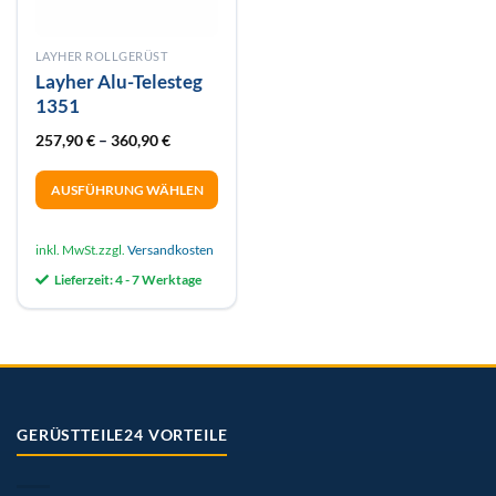
LAYHER ROLLGERÜST
Layher Alu-Telesteg
1351
257,90
€
–
360,90
€
AUSFÜHRUNG WÄHLEN
Dieses
Produkt
inkl. MwSt.
zzgl.
Versandkosten
weist
Lieferzeit:
4 - 7 Werktage
mehrere
Varianten
auf.
Die
Optionen
können
auf
GERÜSTTEILE24 VORTEILE
der
Produktseite