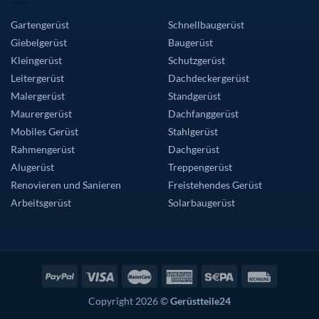
Gartengerüst
Schnellbaugerüst
Giebelgerüst
Baugerüst
Kleingerüst
Schutzgerüst
Leitergerüst
Dachdeckergerüst
Malergerüst
Standgerüst
Maurergerüst
Dachfanggerüst
Mobiles Gerüst
Stahlgerüst
Rahmengerüst
Dachgerüst
Alugerüst
Treppengerüst
Renovieren und Sanieren
Freistehendes Gerüst
Arbeitsgerüst
Solarbaugerüst
Copyright 2026 ©
Gerüstteile24