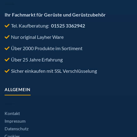
gewählt
Produktseite
werden
gewählt
werden
Ihr Fachmarkt für Gerüste und Gerüstzubehör
Tel. Kaufberatung:
01525 3362942
Nur original Layher Ware
Über 2000 Produkte im Sortiment
Über 25 Jahre Erfahrung
Sicher einkaufen mit SSL Verschlüsselung
ALLGEMEIN
Kontakt
Impressum
Datenschutz
Cookies