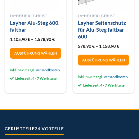
LAYHER ROLLGERÜST
LAYHER ROLLGERÜST
Layher Alu-Steg 600,
Layher Seitenschutz
faltbar
für Alu-Steg faltbar
600
1.105,90
€
–
1.578,90
€
578,90
€
–
1.158,90
€
AUSFÜHRUNG WÄHLEN
AUSFÜHRUNG WÄHLEN
Dieses
Produkt
Dieses
inkl. MwSt.
zzgl.
Versandkosten
weist
Produkt
inkl. MwSt.
zzgl.
Versandkosten
Lieferzeit:
4 - 7 Werktage
mehrere
weist
Lieferzeit:
4 - 7 Werktage
Varianten
mehrere
auf.
Varianten
Die
auf.
Optionen
Die
können
Optionen
auf
können
der
auf
GERÜSTTEILE24 VORTEILE
Produktseite
der