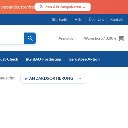
· versandkostenfrei
Zu den Aktionspaketen →
Startseite
Hilfe
Über Uns
Kontakt
Anmelden
Warenkorb /
0,00
€
rüst-Check
BG-BAU-Förderung
Gerüstöse Aktion
ngezeigt
STANDARDSORTIERUNG
▼