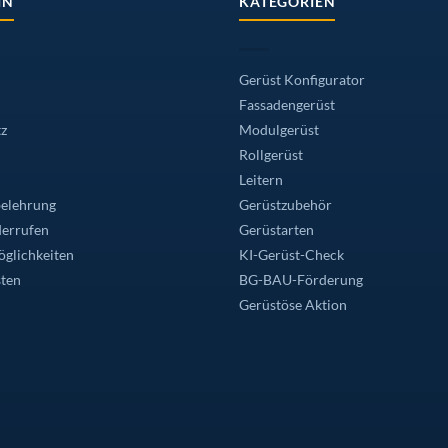
IN
KATEGORIEN
Gerüst Konfigurator
Fassadengerüst
z
Modulgerüst
Rollgerüst
Leitern
elehrung
Gerüstzubehör
derrufen
Gerüstarten
glichkeiten
KI-Gerüst-Check
ten
BG-BAU-Förderung
Gerüstöse Aktion