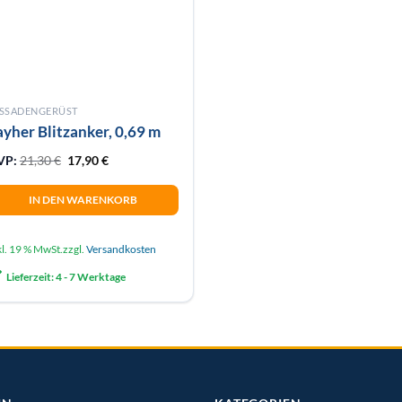
ASSADENGERÜST
ayher Blitzanker, 0,69 m
Ursprünglicher Preis war: 21,30 €
Aktueller Preis ist: 17,90 €.
VP:
21,30
€
17,90
€
IN DEN WARENKORB
kl. 19 % MwSt.
zzgl.
Versandkosten
Lieferzeit:
4 - 7 Werktage