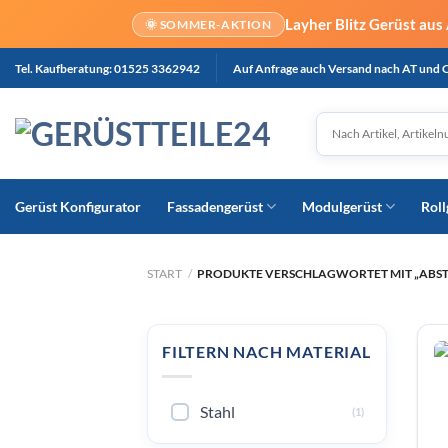
Layher Blitz Gerüst aus
🌞 SOMMER-AKTION
Zum
Tel. Kaufberatung: 01525 3362942
Auf Anfrage auch Versand nach AT und 
Inhalt
springen
Gerüst Konfigurator
Fassadengerüst
Modulgerüst
Roll
START
/
PRODUKTE VERSCHLAGWORTET MIT „ABS
FILTERN NACH MATERIAL
Stahl
(1)