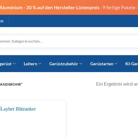
 Aluminium -
30 % auf den Hersteller-Listenpreis
· 9 fertige Pakete 
CH
gerüst
Leitern
Gerüstzubehör
Gerüstarten
KI-Ge
Ein Ergebnis wird a
TANDSROHR“