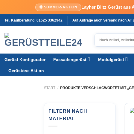
Layher Blitz Gerüst aus 
🌞 SOMMER-AKTION
Zum
Tel. Kaufberatung: 01525 3362942
Auf Anfrage auch Versand nach AT
Inhalt
springen
Gerüst Konfigurator
Fassadengerüst
Modulgerüst
Gerüstöse Aktion
START
/
PRODUKTE VERSCHLAGWORTET MIT „GE
FILTERN NACH
MATERIAL