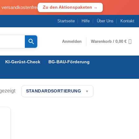
· versandkostenfrei
Zu den Aktionspaketen →
Startseite
Hilfe
Über Uns
Kontakt
Anmelden
Warenkorb /
0,00
€
KI-Gerüst-Check
BG-BAU-Förderung
gezeigt
STANDARDSORTIERUNG
▼