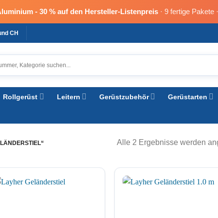
Aluminium -
30 % auf den Hersteller-Listenpreis
· 9 fertige Pakete 
 und CH
Rollgerüst
Leitern
Gerüstzubehör
Gerüstarten
Alle 2 Ergebnisse werden an
LÄNDERSTIEL“