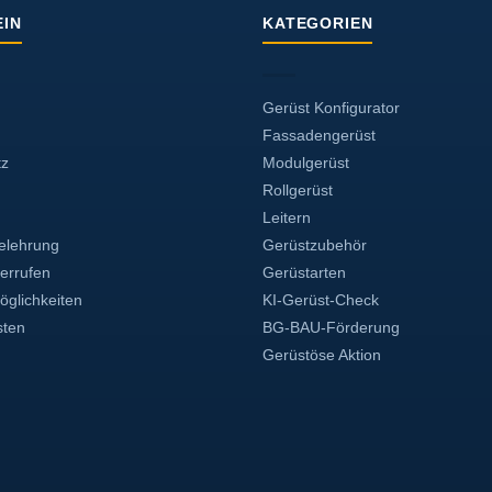
IN
KATEGORIEN
Gerüst Konfigurator
Fassadengerüst
tz
Modulgerüst
Rollgerüst
Leitern
elehrung
Gerüstzubehör
derrufen
Gerüstarten
glichkeiten
KI-Gerüst-Check
sten
BG-BAU-Förderung
Gerüstöse Aktion