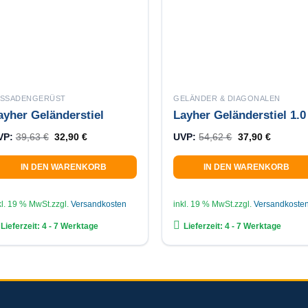
ASSADENGERÜST
GELÄNDER & DIAGONALEN
ayher Geländerstiel
Layher Geländerstiel 1.
Ursprünglicher Preis war: 39,63 €
Aktueller Preis ist: 32,90 €.
Ursprünglicher 
Aktuelle
VP:
39,63
€
32,90
€
UVP:
54,62
€
37,90
€
IN DEN WARENKORB
IN DEN WARENKORB
kl. 19 % MwSt.
zzgl.
Versandkosten
inkl. 19 % MwSt.
zzgl.
Versandkoste
Lieferzeit:
4 - 7 Werktage
Lieferzeit:
4 - 7 Werktage