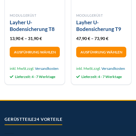
MODULGERÜST
MODULGERÜST
Layher U-
Layher U-
Bodensicherung T8
Bodensicherung T9
13,90
€
–
31,90
€
47,90
€
–
73,90
€
AUSFÜHRUNG WÄHLEN
AUSFÜHRUNG WÄHLEN
Dieses
Dieses
Produkt
Produkt
inkl. MwSt.
zzgl.
Versandkosten
inkl. MwSt.
zzgl.
Versandkosten
weist
weist
Lieferzeit:
4 - 7 Werktage
Lieferzeit:
4 - 7 Werktage
mehrere
mehrere
Varianten
Varianten
auf.
auf.
Die
Die
Optionen
Optionen
können
können
auf
auf
GERÜSTTEILE24 VORTEILE
der
der
Produktseite
Produktseite