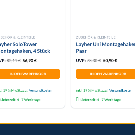
BEHÖR & KLEINTEILE
ZUBEHÖR & KLEINTEILE
ayher SoloTower
Layher Uni Montagehake
ontagehaken, 4 Stück
Paar
Ursprünglicher Preis war: 82,11 €
Aktueller Preis ist: 56,90 €.
Ursprünglicher P
Aktueller 
VP:
82,11
€
56,90
€
UVP:
73,30
€
50,90
€
IN DEN WARENKORB
IN DEN WARENKORB
kl. 19 % MwSt.
zzgl.
Versandkosten
inkl. 19 % MwSt.
zzgl.
Versandkosten
Lieferzeit:
4 - 7 Werktage
Lieferzeit:
4 - 7 Werktage