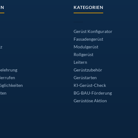
IN
KATEGORIEN
Gerüst Konfigurator
Fassadengerüst
z
Modulgerüst
Rollgerüst
Leitern
elehrung
Gerüstzubehör
derrufen
Gerüstarten
glichkeiten
KI-Gerüst-Check
ten
BG-BAU-Förderung
Gerüstöse Aktion