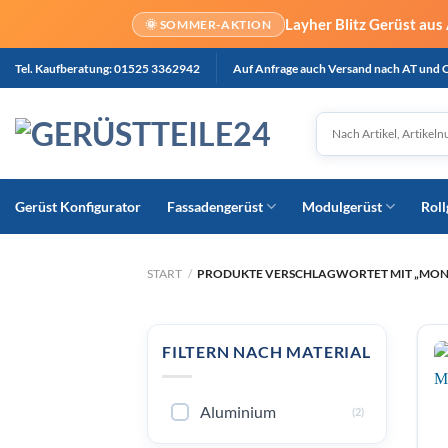
Layher Blitz Gerüst aus
🌞 SOMMER-AKTION
Zum
Tel. Kaufberatung: 01525 3362942
Auf Anfrage auch Versand nach AT und 
Inhalt
springen
Gerüst Konfigurator
Fassadengerüst
Modulgerüst
Roll
START
/
PRODUKTE VERSCHLAGWORTET MIT „MO
FILTERN NACH MATERIAL
Aluminium
(2)