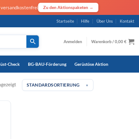
· versandkostenfrei
Zu den Aktionspaketen →
Startseite
Hilfe
Über Uns
Kontakt
Anmelden
Warenkorb /
0,00
€
rüst-Check
BG-BAU-Förderung
Gerüstöse Aktion
ngezeigt
STANDARDSORTIERUNG
▼