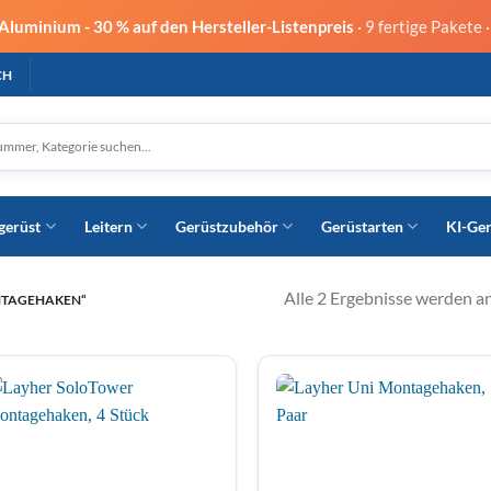
 Aluminium -
30 % auf den Hersteller-Listenpreis
· 9 fertige Pakete 
CH
gerüst
Leitern
Gerüstzubehör
Gerüstarten
KI-Ge
Alle 2 Ergebnisse werden a
NTAGEHAKEN“