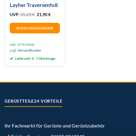
Layher Traversenfuß
Ursprünglicher Preis war: 25,23 €
Aktueller Preis ist: 21,90 €.
UVP:
25,23
€
21,90
€
IN DEN WARENKORB
inkl. 19 % MwSt.
zzgl.
Versandkosten
Lieferzeit:
4 - 7 Werktage
GERÜSTTEILE24 VORTEILE
Ihr Fachmarkt für Gerüste und Gerüstzubehör