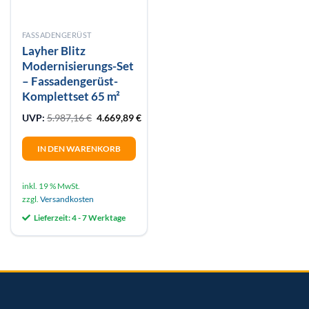
FASSADENGERÜST
Layher Blitz
Modernisierungs-Set
– Fassadengerüst-
Komplettset 65 m²
Ursprünglicher Preis war: 5.987,16 €
Aktueller Preis ist: 4.669,89 €.
UVP:
5.987,16
€
4.669,89
€
IN DEN WARENKORB
inkl. 19 % MwSt.
zzgl.
Versandkosten
Lieferzeit:
4 - 7 Werktage