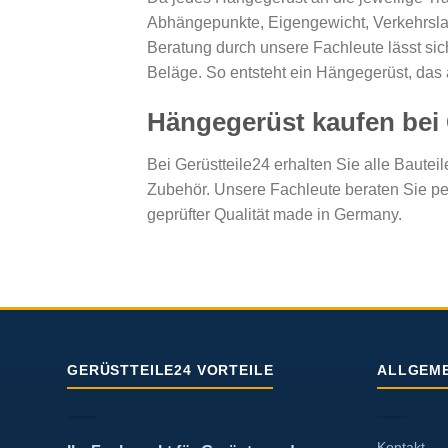
Abhängepunkte, Eigengewicht, Verkehrslas
Beratung durch unsere Fachleute lässt si
Beläge. So entsteht ein Hängegerüst, das 
Hängegerüst kaufen bei 
Bei Gerüstteile24 erhalten Sie alle Baute
Zubehör. Unsere Fachleute beraten Sie per
geprüfter Qualität made in Germany.
GERÜSTTEILE24 VORTEILE
ALLGEME
Kontakt