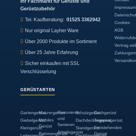
Ihr Fachmarkt für Gerüste und
Impressum
Gerüstzubehör
Datenschu
Tel. Kaufberatung:
01525 3362942
Cookies
Nur original Layher Ware
AGB
Widerrufsb
Über 2000 Produkte im Sortiment
Vertrag wi
Über 25 Jahre Erfahrung
Zahlungsmö
Versandko
Sicher einkaufen mit SSL
Verschlüsselung
GERÜSTARTEN
Renovieren
Gartengerüst
Maurergerüst
Schutzgerüst
Dachgerüst
und
Mobiles
Giebelgerüst
Dachdeckergerüst
Treppengerüst
Sanieren
Gerüst
Freistehendes
Kleingerüst
Standgerüst
Arbeitsgerüst
Rahmengerüst
Gerüst
Leitergerüst
Dachfanggerüst