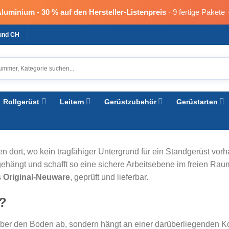
Aluminium -
30 % auf den Hersteller-Listenpreis
· 9 fertige Pakete 
 und CH
Rollgerüst
Leitern
Gerüstzubehör
Gerüstarten
ten dort, wo kein tragfähiger Untergrund für ein Standgerüst vo
hängt und schafft so eine sichere Arbeitsebene im freien Raum
s
Original-Neuware
, geprüft und lieferbar.
?
über den Boden ab, sondern hängt an einer darüberliegenden Kon