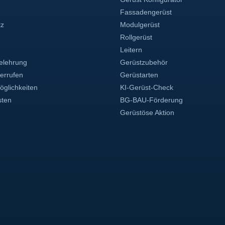
Fassadengerüst
tz
Modulgerüst
Rollgerüst
Leitern
elehrung
Gerüstzubehör
derrufen
Gerüstarten
glichkeiten
KI-Gerüst-Check
sten
BG-BAU-Förderung
Gerüstöse Aktion