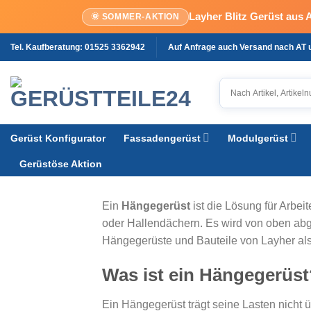
Layher Blitz Gerüst aus 
🌞 SOMMER-AKTION
Zum
Tel. Kaufberatung: 01525 3362942
Auf Anfrage auch Versand nach AT
Inhalt
springen
Gerüst Konfigurator
Fassadengerüst
Modulgerüst
Gerüstöse Aktion
Ein
Hängegerüst
ist die Lösung für Arbei
oder Hallendächern. Es wird von oben abge
Hängegerüste und Bauteile von Layher al
Was ist ein Hängegerüst
Ein Hängegerüst trägt seine Lasten nicht 