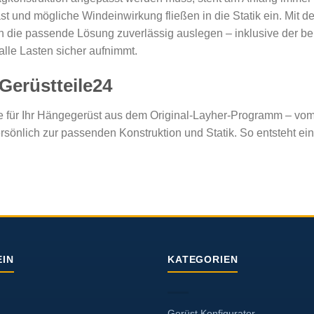
t und mögliche Windeinwirkung fließen in die Statik ein. Mit 
ch die passende Lösung zuverlässig auslegen – inklusive der b
alle Lasten sicher aufnimmt.
Gerüstteile24
ile für Ihr Hängegerüst aus dem Original-Layher-Programm – vo
sönlich zur passenden Konstruktion und Statik. So entsteht ein
IN
KATEGORIEN
Gerüst Konfigurator