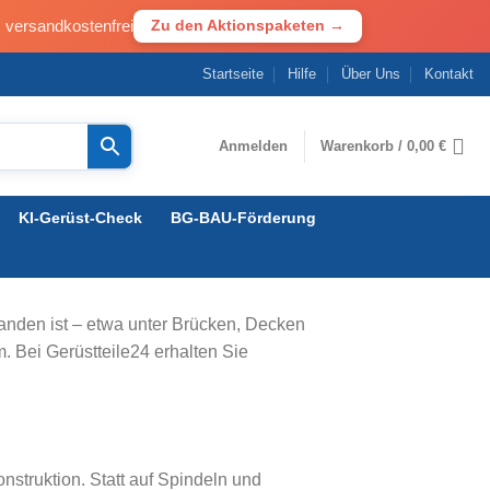
· versandkostenfrei
Zu den Aktionspaketen →
Startseite
Hilfe
Über Uns
Kontakt
Anmelden
Warenkorb /
0,00
€
KI-Gerüst-Check
BG-BAU-Förderung
rhanden ist – etwa unter Brücken, Decken
. Bei Gerüstteile24 erhalten Sie
struktion. Statt auf Spindeln und