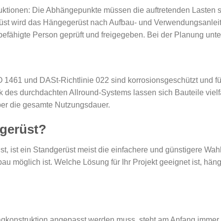
ktionen: Die Abhängepunkte müssen die auftretenden Lasten s
üst wird das Hängegerüst nach Aufbau- und Verwendungsanleitun
efähigte Person geprüft und freigegeben. Bei der Planung unter
O 1461 und DASt-Richtlinie 022 sind korrosionsgeschützt und f
 des durchdachten Allround-Systems lassen sich Bauteile vielfä
 über die gesamte Nutzungsdauer.
gerüst?
st, ist ein Standgerüst meist die einfachere und günstigere Wah
u möglich ist. Welche Lösung für Ihr Projekt geeignet ist, hän
gkonstruktion angepasst werden muss, steht am Anfang immer ei