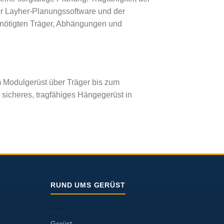
der Layher-Planungssoftware und der
enötigten Träger, Abhängungen und
m Modulgerüst über Träger bis zum
 sicheres, tragfähiges Hängegerüst in
RUND UMS GERÜST
Gerüst