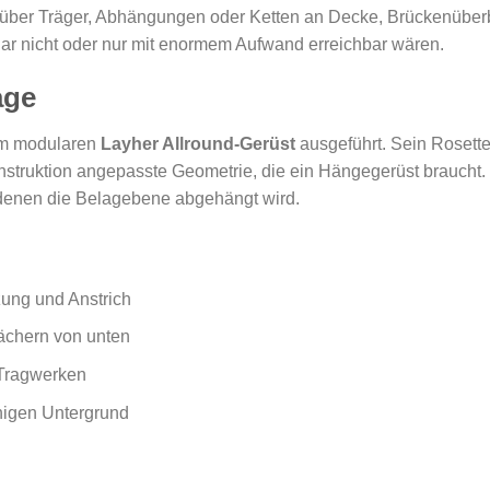
über Träger, Abhängungen oder Ketten an Decke, Brückenüberb
gar nicht oder nur mit enormem Aufwand erreichbar wären.
age
em modularen
Layher Allround-Gerüst
ausgeführt. Sein Rosette
onstruktion angepasste Geometrie, die ein Hängegerüst braucht
 denen die Belagebene abgehängt wird.
zung und Anstrich
ächern von unten
 Tragwerken
higen Untergrund